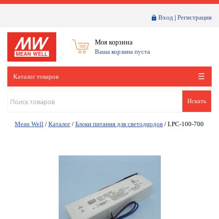
Вход
|
Регистрация
Моя корзина
Ваша корзина пуста
Каталог товаров
Искать
Mean Well
/
Каталог
/
Блоки питания для светодиодов
/
LPC-100-700