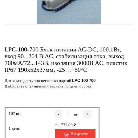
LPC-100-700 Блок питания AC-DC, 100.1Вт,
вход 90...264 В AC, стабилизация тока, выход
700мА/72...143В, изоляция 3000В AC, пластик
IP67 190х52х37мм, -25…+50°С
Для заказа доступно несколько партий
LPC-100-700
.
Выбирайте оптимальный вариант по цене и сроку.
167 шт
-
+
шт
= 1 772,00 ₽
1 день
В корзину