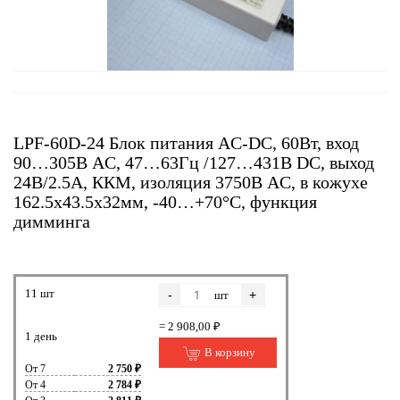
LPF-60D-24 Блок питания AC-DC, 60Вт, вход
90…305В AC, 47…63Гц /127…431В DC, выход
24В/2.5A, ККМ, изоляция 3750В AC, в кожухе
162.5х43.5х32мм, -40…+70°С, функция
димминга
11 шт
-
+
шт
= 2 908,00 ₽
1 день
В корзину
От 7
2 750 ₽
От 4
2 784 ₽