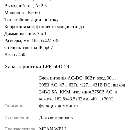
Выходной ток, А: 2.5
Мощность, Вт: 60
Тип стабилизации: по току
Коррекция коэффициента мощности: да
Диммирование: 3 в 1
Размеры, мм: 162.5x42.5x32
Степень защиты IP: ip67
Вес, г: 450
Характеристики LPF-60D-24
Блок питания AC-DC, 60Вт, вход 90…
305В AC, 47…63Гц /127…431В DC, выход
24В/2.5A, ККМ, изоляция 3750В AC, в
кожухе 162.5х43.5х32мм, -40…+70°С,
Описание
функция димминга
Исполнение
Для светодиодов
Производитель
MEAN WELL