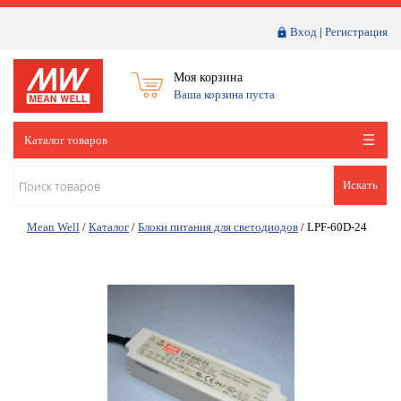
Вход
|
Регистрация
Моя корзина
Ваша корзина пуста
Каталог товаров
Искать
Mean Well
/
Каталог
/
Блоки питания для светодиодов
/
LPF-60D-24