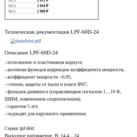
От 3
2 811 ₽
От 2
2 844 ₽
От 1
2 908 ₽
Техническая документация LPF-60D-24
datasheet.pdf
Описание LPF-60D-24
- исполнение в пластиковом корпусе,
- активная функция коррекции коэффициента мощности,
- коэффициент мощности >0.95,
- степень защиты от пыли и влаги IP67,
- функция димминга (управляющим сигналом 1…10 В,
ШИМ, изменением сопротивления),
- гарантия 5 лет,
- подходят для наружного применения.
Серия: lpf-60d
Выходное напряжение, В: 14.4…24