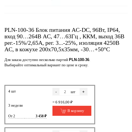
PLN-100-36 Блок питания AC-DC, 96Вт, IP64,
вход 90…264В AC, 47…63Гц , ККМ, выход 36В
рег.-15%/2,65A, рег. 3...-25%, изоляция 4250В
AC, в кожухе 200х70,5х35мм, -30…+50°С
Для заказа доступно несколько партий
PLN-100-36
.
Выбирайте оптимальный вариант по цене и сроку.
4 шт
-
+
шт
= 6 916,00 ₽
3 недели
В корзину
От 2
3 458 ₽