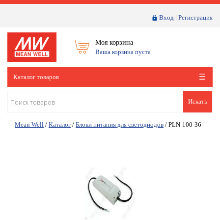
Вход
|
Регистрация
Моя корзина
Ваша корзина пуста
Каталог товаров
Искать
Mean Well
/
Каталог
/
Блоки питания для светодиодов
/
PLN-100-36