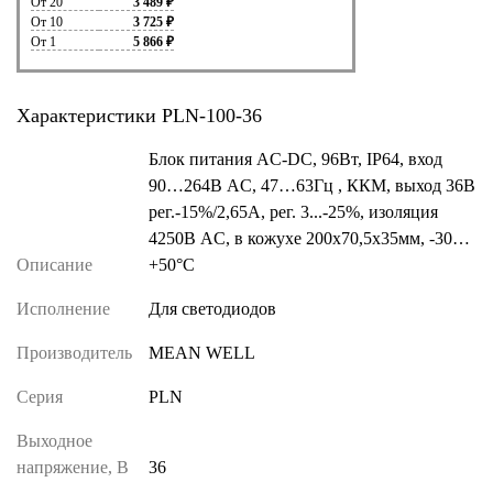
От 20
3 489 ₽
От 10
3 725 ₽
От 1
5 866 ₽
Характеристики PLN-100-36
Блок питания AC-DC, 96Вт, IP64, вход
90…264В AC, 47…63Гц , ККМ, выход 36В
рег.-15%/2,65A, рег. 3...-25%, изоляция
4250В AC, в кожухе 200х70,5х35мм, -30…
Описание
+50°С
Исполнение
Для светодиодов
Производитель
MEAN WELL
Серия
PLN
Выходное
напряжение, В
36