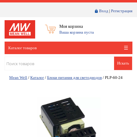
Вход
|
Регистрация
Моя корзина
Ваша корзина пуста
Каталог товаров
Искать
Mean Well
/
Каталог
/
Блоки питания для светодиодов
/
PLP-60-24