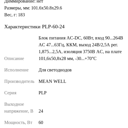
Диммирование: нет
Размеры, мм: 101.6x50.8x29.6
Вес, г: 183
Характеристики PLP-60-24
Блок питания AC-DC, 60Вт, вход 90...264В
AC 47...63Гц, ККМ, выход 24В/2,5А рег.
1,875...2,5А, изоляция 3750В AC, на плате
Описание
101,6х50,8х28 мм, -30...+70°С
Исполнение
Для светодиодов
Производитель
MEAN WELL
Серия
PLP
Выходное
напряжение, В
24
Мощность, Вт
60