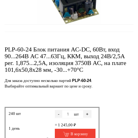
PLP-60-24 Блок питания AC-DC, 60Вт, вход
90...264В AC 47...63Гц, ККМ, выход 24В/2,5А
рег. 1,875...2,5А, изоляция 3750В AC, на плате
101,6х50,8х28 мм, -30...+70°С
Для заказа доступно несколько партий
PLP-60-24
.
Выбирайте оптимальный вариант по цене и сроку.
240 шт
-
+
шт
= 1 245,00 ₽
1 день
В корзину