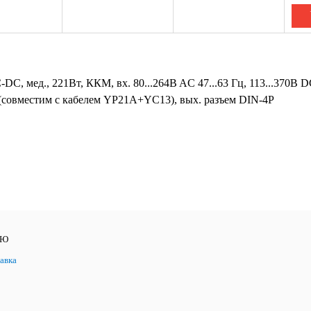
C, мед., 221Вт, ККМ, вх. 80...264B AC 47...63 Гц, 113...370B 
8 (совместим с кабелем YP21A+YC13), вых. разъем DIN-4P
ЛЮ
авка