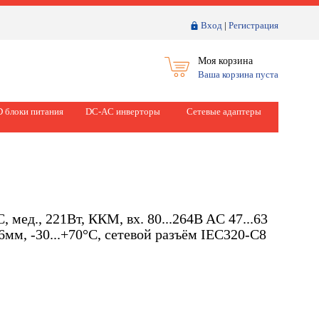
Вход
|
Регистрация
Моя корзина
Ваша корзина пуста
 блоки питания
DC-AC инверторы
Сетевые адаптеры
ед., 221Вт, ККМ, вх. 80...264B AC 47...63
6мм, -30...+70°С, сетевой разъём IEC320-C8