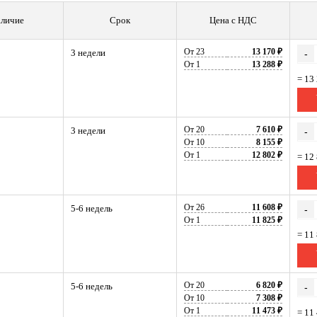
личие
Срок
Цена с НДС
От 23
13 170 ₽
3 недели
-
От 1
13 288 ₽
= 13
От 20
7 610 ₽
3 недели
-
От 10
8 155 ₽
От 1
12 802 ₽
= 12
От 26
11 608 ₽
5-6 недель
-
От 1
11 825 ₽
= 11
От 20
6 820 ₽
5-6 недель
-
От 10
7 308 ₽
От 1
11 473 ₽
= 11