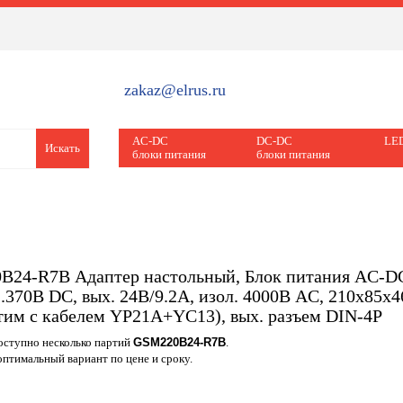
zakaz@elrus.ru
AC-DC
DC-DC
LED
Искать
блоки питания
блоки питания
24-R7B Адаптер настольный, Блок питания AC-DC, м
...370B DC, вых. 24B/9.2A, изол. 4000В AC, 210x85x4
тим с кабелем YP21A+YC13), вых. разъем DIN-4P
доступно несколько партий
GSM220B24-R7B
.
птимальный вариант по цене и сроку.