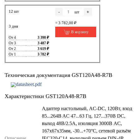
12 шт
-
+
шт
= 3 782,00 ₽
3 дня
В корзину
От 4
3 390 ₽
От 3
3 487 ₽
От 2
3 619 ₽
От 1
3 782 ₽
Техническая документация GST120A48-R7B
datasheet.pdf
Характеристики GST120A48-R7B
Адаптер настольный, AC-DC, 120Вт, вход
85...264B AC 47...63 Гц, 127...370B DC,
выход 48B/2.5A, изоляция 3000В AC,
167x67x35мм, -30...+70°С, сетевой разъём
Описание
IEC320-C14, выходной разъем DIN-4P