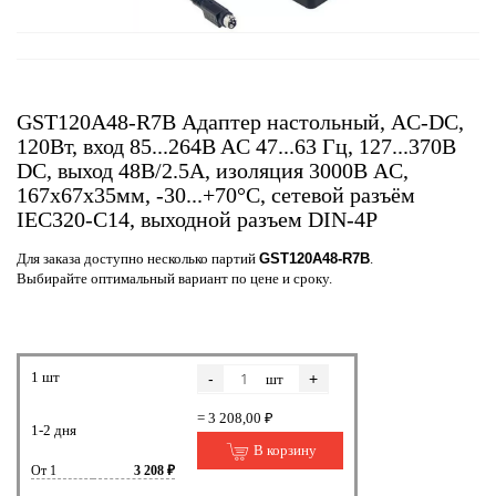
GST120A48-R7B Адаптер настольный, AC-DC,
120Вт, вход 85...264B AC 47...63 Гц, 127...370B
DC, выход 48B/2.5A, изоляция 3000В AC,
167x67x35мм, -30...+70°С, сетевой разъём
IEC320-C14, выходной разъем DIN-4P
Для заказа доступно несколько партий
GST120A48-R7B
.
Выбирайте оптимальный вариант по цене и сроку.
1 шт
-
+
шт
= 3 208,00 ₽
1-2 дня
В корзину
От 1
3 208 ₽