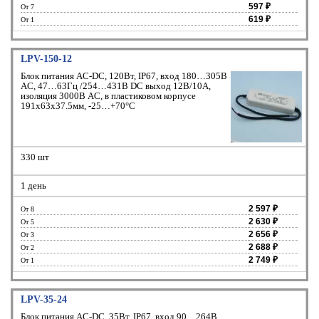
597 ₽
От 7
619 ₽
От 1
LPV-150-12
Блок питания AC-DC, 120Вт, IP67, вход 180…305В
AC, 47…63Гц /254…431В DC выход 12В/10A,
изоляция 3000В AC, в пластиковом корпусе
191х63х37.5мм, -25…+70°С
330 шт
1 день
2 597 ₽
От 8
2 630 ₽
От 5
2 656 ₽
От 3
2 688 ₽
От 2
2 749 ₽
От 1
LPV-35-24
Блок питания AC-DC, 35Вт, IP67, вход 90…264В