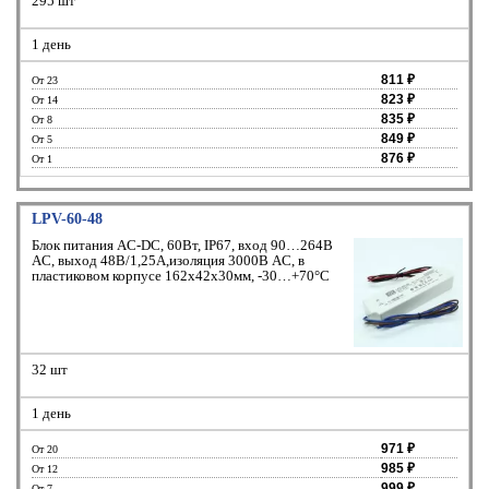
295 шт
1 день
811 ₽
От 23
823 ₽
От 14
835 ₽
От 8
849 ₽
От 5
876 ₽
От 1
LPV-60-48
Блок питания AC-DC, 60Вт, IP67, вход 90…264В
AC, выход 48В/1,25А,изоляция 3000В AC, в
пластиковом корпусе 162х42х30мм, -30…+70°С
32 шт
1 день
971 ₽
От 20
985 ₽
От 12
999 ₽
От 7