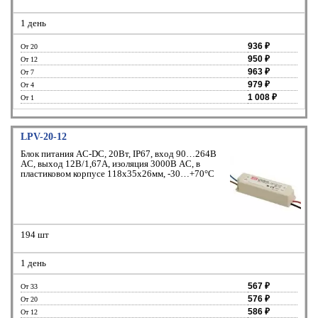
1 день
936 ₽
От 20
950 ₽
От 12
963 ₽
От 7
979 ₽
От 4
1 008 ₽
От 1
LPV-20-12
Блок питания AC-DC, 20Вт, IP67, вход 90…264В
AC, выход 12В/1,67A, изоляция 3000В AC, в
пластиковом корпусе 118х35х26мм, -30…+70°С
194 шт
1 день
567 ₽
От 33
576 ₽
От 20
586 ₽
От 12