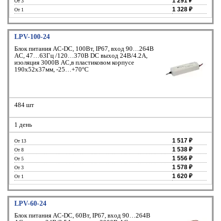
1 291 ₽
От 3
1 328 ₽
От 1
LPV-100-24
Блок питания AC-DC, 100Вт, IP67, вход 90…264В
AC, 47…63Гц /120…370В DC выход 24В/4.2A,
изоляция 3000В AC,в пластиковом корпусе
190х52х37мм, -25…+70°С
484 шт
1 день
1 517 ₽
От 13
1 538 ₽
От 8
1 556 ₽
От 5
1 578 ₽
От 3
1 620 ₽
От 1
LPV-60-24
Блок питания AC-DC, 60Вт, IP67, вход 90…264В