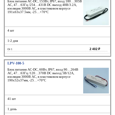
Блок питания AC-DC, 153Вт, IP67, вход 180…305В
AC, 47…63Гц /254…431В DC выход 48В/3.2A,
изоляция 3000В AC, в пластиковом корпусе
191х63х37.5мм, -25…+70°С
4 шт
1-2 дня
2 402 ₽
От 1
LPV-100-5
Блок питания AC-DC, 60Вт, IP67, вход 90…264В
AC, 47…63Гц /120…370В DC выход 5В/12A,
изоляция 3000В AC, в пластиковом корпусе
190х52х37мм, -25…+70°С
41 шт
1 день