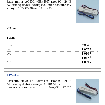
Блок питания AC-DC, 40Вт, IP67, вход 90…264В
AC, выход 5В/8А,изоляция 3000В в пластиковом
корпусе 162х42х30мм, -30…+70°С
279 шт
1 день
992 ₽
От 20
1 007 ₽
От 12
1 020 ₽
От 7
1 037 ₽
От 4
1 069 ₽
От 1
LPV-35-5
Блок питания AC-DC, 35Вт, IP67, вход 90…264В
AC, выход 5В/6А,изоляция 3000В AC, в
пластиковом корпусе 148х40х30мм, -30…+75°С