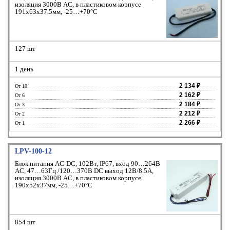
изоляция 3000В AC, в пластиковом корпусе
191х63х37.5мм, -25…+70°С
127 шт
1 день
2 134 ₽
От 10
2 162 ₽
От 6
2 184 ₽
От 3
2 212 ₽
От 2
2 266 ₽
От 1
LPV-100-12
Блок питания AC-DC, 102Вт, IP67, вход 90…264В
AC, 47…63Гц /120…370В DC выход 12В/8.5A,
изоляция 3000В AC, в пластиковом корпусе
190х52х37мм, -25…+70°С
854 шт