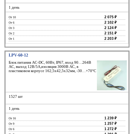
1 день
2 075 ₽
От 10
2 102 ₽
От 6
2 124 ₽
От 3
2 151 ₽
От 2
2 203 ₽
От 1
LPV-60-12
Блок питания AC-DC, 60Вт, IP67, вход 90…264В
AC, выход 12В/5А,изоляция 3000В AC, в
пластиковом корпусе 162,5х42,5х32мм, -30…+70°С
1527 шт
1 день
1 239 ₽
От 16
1 257 ₽
От 9
1 272 ₽
От 6