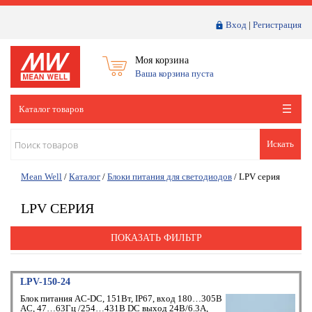
Вход
|
Регистрация
Моя корзина
Ваша корзина пуста
Каталог товаров
Искать
Mean Well
/
Каталог
/
Блоки питания для светодиодов
/
LPV серия
LPV СЕРИЯ
ПОКАЗАТЬ ФИЛЬТР
LPV-150-24
Блок питания AC-DC, 151Вт, IP67, вход 180…305В
AC, 47…63Гц /254…431В DC выход 24В/6.3A,