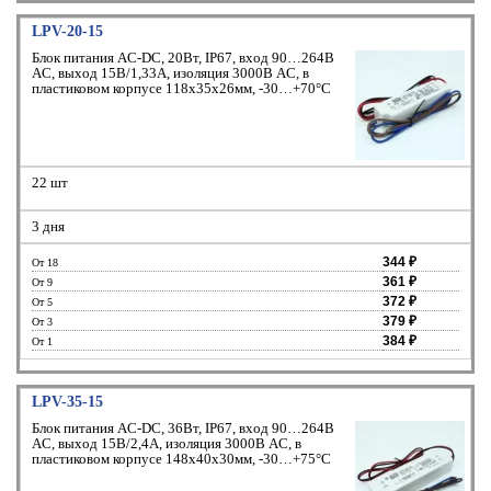
LPV-20-15
Блок питания AC-DC, 20Вт, IP67, вход 90…264В
AC, выход 15В/1,33A, изоляция 3000В AC, в
пластиковом корпусе 118х35х26мм, -30…+70°С
22 шт
3 дня
344 ₽
От 18
361 ₽
От 9
372 ₽
От 5
379 ₽
От 3
384 ₽
От 1
LPV-35-15
Блок питания AC-DC, 36Вт, IP67, вход 90…264В
AC, выход 15В/2,4А, изоляция 3000В AC, в
пластиковом корпусе 148х40х30мм, -30…+75°С