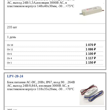
AC, выход 24В/1,5А,изоляция 3000В AC, в
пластиковом корпусе 148х40х30мм, -30…+75°С
235 шт
1 день
1 070 ₽
От 18
1 086 ₽
От 11
1 100 ₽
От 6
1 117 ₽
От 4
1 150 ₽
От 1
LPV-20-24
Блок питания AC-DC, 20Вт, IP67, вход 90…264В
AC, выход 24В/0,84A, изоляция 3000В AC, в
пластиковом корпусе 118х35х26мм, -30…+70°С