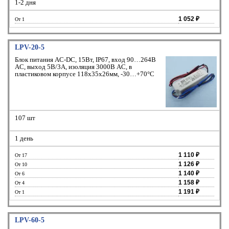
1-2 дня
1 052 ₽
От 1
LPV-20-5
Блок питания AC-DC, 15Вт, IP67, вход 90…264В
AC, выход 5В/3A, изоляция 3000В AC, в
пластиковом корпусе 118х35х26мм, -30…+70°С
107 шт
1 день
1 110 ₽
От 17
1 126 ₽
От 10
1 140 ₽
От 6
1 158 ₽
От 4
1 191 ₽
От 1
LPV-60-5