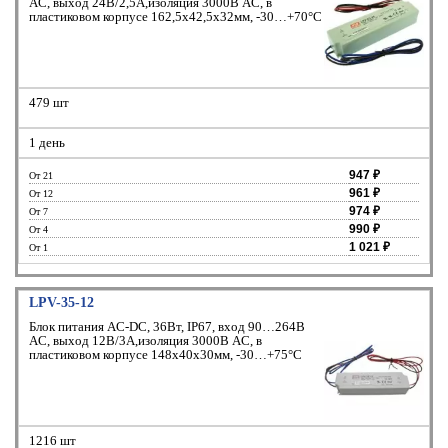
AC, выход 24В/2,5А,изоляция 3000В AC, в
пластиковом корпусе 162,5х42,5х32мм, -30…+70°С
479 шт
1 день
947 ₽
От 21
961 ₽
От 12
974 ₽
От 7
990 ₽
От 4
1 021 ₽
От 1
LPV-35-12
Блок питания AC-DC, 36Вт, IP67, вход 90…264В
AC, выход 12В/3А,изоляция 3000В AC, в
пластиковом корпусе 148х40х30мм, -30…+75°С
1216 шт