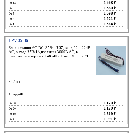
1 558 ₽
От 13
1 580 ₽
От 8
1 598 ₽
От 5
1 621 ₽
От 3
1 664 ₽
От 1
LPV-35-36
Блок питания AC-DC, 35Вт, IP67, вход 90…264В
AC, выход 35В/1А,изоляция 3000В AC, в
пластиковом корпусе 148х40х30мм, -30…+75°С
892 шт
3 недели
1 120 ₽
От 50
1 170 ₽
От 20
1 269 ₽
От 10
1 991 ₽
От 4