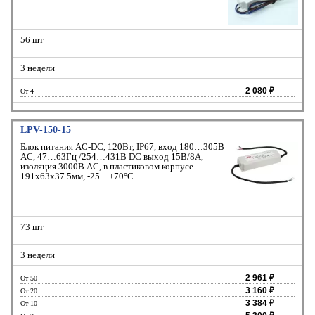
56 шт
3 недели
2 080 ₽
От 4
LPV-150-15
Блок питания AC-DC, 120Вт, IP67, вход 180…305В
AC, 47…63Гц /254…431В DC выход 15В/8A,
изоляция 3000В AC, в пластиковом корпусе
191х63х37.5мм, -25…+70°С
73 шт
3 недели
2 961 ₽
От 50
3 160 ₽
От 20
3 384 ₽
От 10