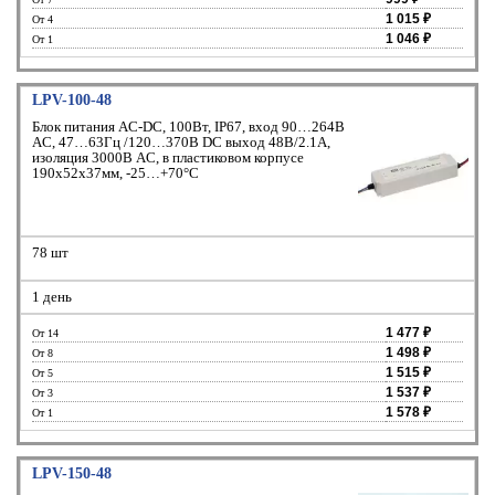
1 015 ₽
От 4
1 046 ₽
От 1
LPV-100-48
Блок питания AC-DC, 100Вт, IP67, вход 90…264В
AC, 47…63Гц /120…370В DC выход 48В/2.1A,
изоляция 3000В AC, в пластиковом корпусе
190х52х37мм, -25…+70°С
78 шт
1 день
1 477 ₽
От 14
1 498 ₽
От 8
1 515 ₽
От 5
1 537 ₽
От 3
1 578 ₽
От 1
LPV-150-48