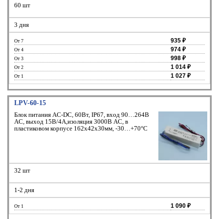
60 шт
3 дня
935 ₽
От 7
974 ₽
От 4
998 ₽
От 3
1 014 ₽
От 2
1 027 ₽
От 1
LPV-60-15
Блок питания AC-DC, 60Вт, IP67, вход 90…264В
AC, выход 15В/4А,изоляция 3000В AC, в
пластиковом корпусе 162х42х30мм, -30…+70°С
32 шт
1-2 дня
1 090 ₽
От 1