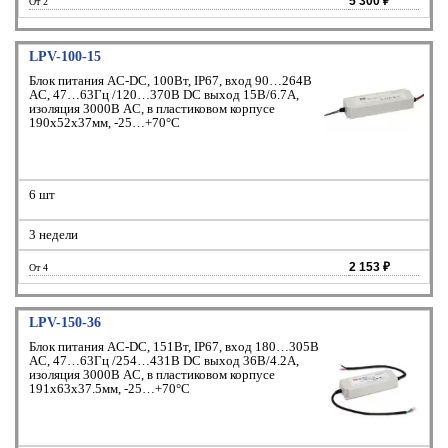
5 300 ₽
От 2
LPV-100-15
Блок питания AC-DC, 100Вт, IP67, вход 90…264В
AC, 47…63Гц /120…370В DC выход 15В/6.7A,
изоляция 3000В AC, в пластиковом корпусе
190х52х37мм, -25…+70°С
6 шт
3 недели
2 153 ₽
От 4
LPV-150-36
Блок питания AC-DC, 151Вт, IP67, вход 180…305В
AC, 47…63Гц /254…431В DC выход 36В/4.2A,
изоляция 3000В AC, в пластиковом корпусе
191х63х37.5мм, -25…+70°С