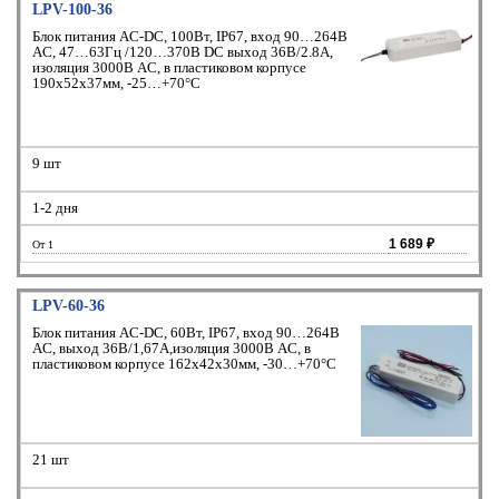
LPV-100-36
Блок питания AC-DC, 100Вт, IP67, вход 90…264В
AC, 47…63Гц /120…370В DC выход 36В/2.8A,
изоляция 3000В AC, в пластиковом корпусе
190х52х37мм, -25…+70°С
9 шт
1-2 дня
1 689 ₽
От 1
LPV-60-36
Блок питания AC-DC, 60Вт, IP67, вход 90…264В
AC, выход 36В/1,67А,изоляция 3000В AC, в
пластиковом корпусе 162х42х30мм, -30…+70°С
21 шт